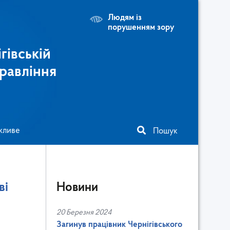
Людям із
порушенням зору
гівській
равління
жливе
Пошук
ві
Новини
20 Березня 2024
Загинув працівник Чернігівського