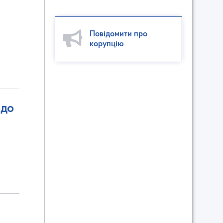
Повідомити про
корупцію
одо