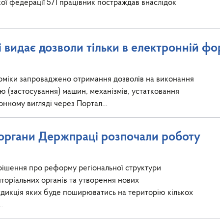
ької федерації 571 працівник постраждав внаслідок
 видає дозволи тільки в електронній фо
номіки запроваджено отримання дозволів на виконання
ю (застосування) машин, механізмів, устатковання
ронному вигляді через Портал…
 органи Держпраці розпочали роботу
рішення про реформу регіональної структури
торіальних органів та утворення нових
сдикція яких буде поширюватись на територію кількох
…