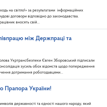
иходь на світло!» за результатами інформаційних
рудові договори відповідно до законодавства.
ацівник вносять свій…
івпрацю між Держпраці та
 Голова Укртрансбезпеки Євген Зборовський підписали
онсолідація зусиль обох відомств щодо попередження
печення дотримання роботодавцями…
о Прапора України!
имволів державності та єдності нашого народу, який