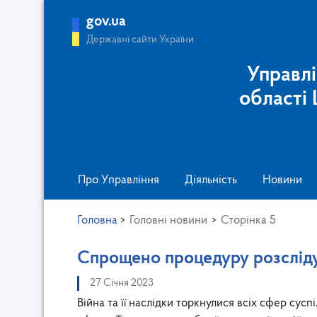
gov.ua
Державні сайти України
Управлі
області
Про Управління
Діяльність
Новини
Головна
>
Головні новини
>
Сторінка 5
Спрощено процедуру розсліду
27 Січня 2023
Війна та її наслідки торкнулися всіх сфер сусп