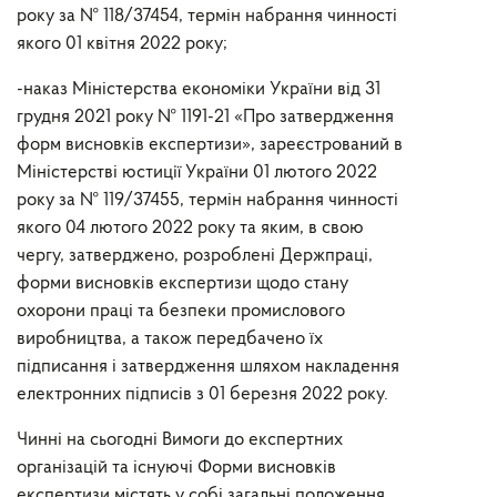
року
за
№ 118/37454
, термін набрання чинності
якого 01 квітня 2022 року
;
​-
наказ
Міністерства економіки України від 31
грудня 2021 року № 1191-21
«Про затвердження
форм висновків експертизи»,
зареєстрований в
Міністерстві юстиції України 01 лютого 2022
року за № 119/37455,
т
ермін набрання чинності
якого 04 лютого
2022 року
та
яким, в свою
чергу, затверджено, розроблені Держпраці,
форми висновків експертизи щодо стану
охорони праці та безпеки промислового
виробництва
, а також
передбачено їх
підписання і
затвердження шляхом накладення
електронних підписів з 01 березня 2022 року
.
Чинні на сьогодні Вимоги до експертних
організацій
та існуючі Форми висновків
експертизи
містять у собі загальні
положення