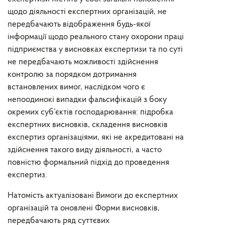
щодо діяльності експертних організацій
,
не
передбачають відображення будь-якої
інформації щодо реального стану охорони праці
підприємства
у висновках експертизи
та по суті
не передбачають
можливості здійснення
контролю
за порядком дотримання
встановлених
вимог
, наслідком чого є
непоодинокі випадки фальсифікацій з боку
окремих суб’єктів господарювання: підробка
експертних висновків, складення
висновків
експертиз
організаціями
,
які не акредитовані на
здійснення такого виду діяльності, а часто
повністю формальний підхід до проведення
експертиз.
Натомість актуалізовані Вимог
и
до експертних
організацій
та оновлені Форми висновків
,
передбачають ряд суттєвих