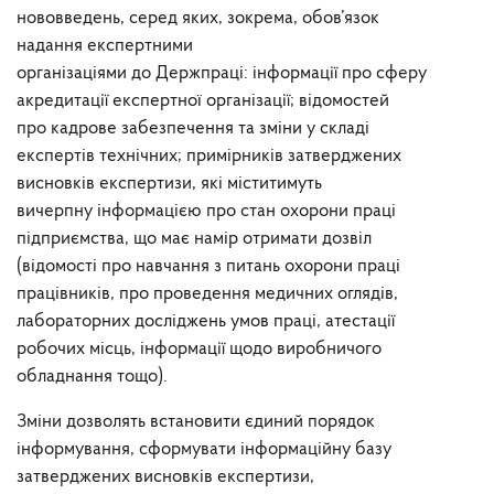
нововведень,
серед
яких,
зокрема
,
обов’язок
надання експертними
організаціями
до
Держпраці
:
інформації
про
сферу
акредитації
експертної організації
; відомостей
про кадрове забезпечення та
зміни у складі
експертів технічних
; примірників затверджених
висновків експертизи
, які міститимуть
вичерпну
інформацією про стан охорони праці
підприємств
а, що має намір отримати дозвіл
(відомості про навчання з
питань охорони праці
працівників, про проведення медичних оглядів,
лабораторних досліджень умов праці, атестації
робочих місць, інформації щодо виробничого
обладнання тощо
).
Зміни дозволя
ть
встановити єдиний порядок
інформування,
сформувати
інформаційну базу
затв
ерджених висновків експертизи,