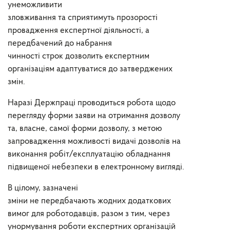
унеможливити
зловживання
та
сприятимуть
прозорості
провадження експертної діяльності
, а
передбачений до набрання
чинності
строк
дозволить експертним
організаціям
адаптуватися до затверджених
змін
.
Наразі Держпраці проводиться робота щодо
перегляду форми заяви на отримання дозволу
та
,
власне
,
самої форми дозволу,
з метою
запровадження
можливості
видачі дозволів
на
виконання робіт/експлуатацію обладнання
підвищеної небезпеки
в електронному вигляді.
В цілому, зазначені
зміни
не
передбачають
жодних додаткових
вимог для роботодавців, разом з тим, через
унормування роботи експертних організацій