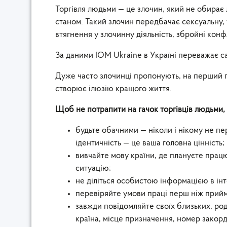
Торгівля людьми — це злочин, який не обирає
станом. Такий злочин передбачає сексуальну,
втягнення у злочинну діяльність, збройні конф
За даними IOM Ukraine в Україні переважає с
Дуже часто злочинці пропонують, на перший п
створює ілюзію кращого життя.
Щоб не потрапити на гачок торгівців людьми,
будьте обачними — ніколи і нікому не п
ідентичність — це ваша головна цінність;
вивчайте мову країни, де плануєте прац
ситуацію;
не діліться особистою інформацією в інт
перевіряйте умови праці перш ніж прий
завжди повідомляйте своїх близьких, роди
країна, місце призначення, номер закорд