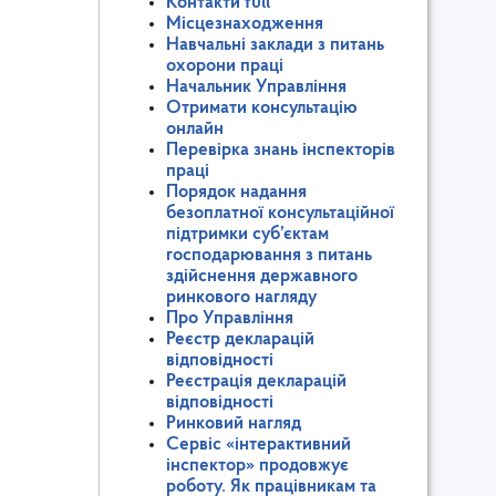
Контакти full
Місцезнаходження
Навчальні заклади з питань
охорони праці
Начальник Управління
Отримати консультацію
онлайн
Перевірка знань інспекторів
праці
Порядок надання
безоплатної консультаційної
підтримки суб’єктам
господарювання з питань
здійснення державного
ринкового нагляду
Про Управління
Реєстр декларацій
відповідності
Реєстрація декларацій
відповідності
Ринковий нагляд
Сервіс «інтерактивний
інспектор» продовжує
роботу. Як працівникам та