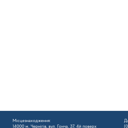
Місцезнаходження:
Д
14000 м. Чернігів, вул. Гонча, 37, 4й поверх
(0