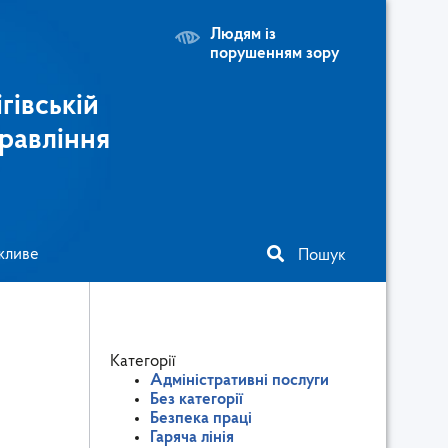
Людям із
порушенням зору
гівській
равління
жливе
Пошук
Категорії
Адміністративні послуги
Без категорії
Безпека праці
Гаряча лінія