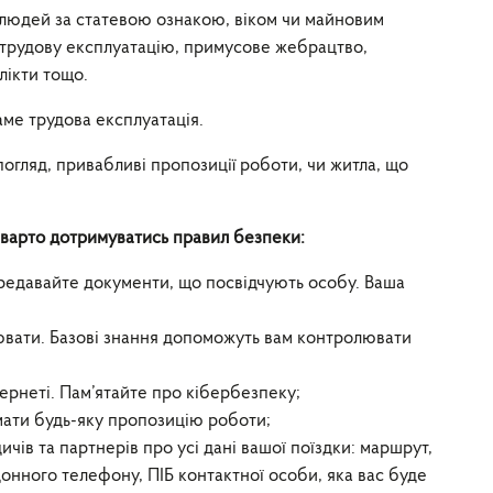
 людей за статевою ознакою, віком чи майновим
 трудову експлуатацію, примусове жебрацтво,
лікти тощо.
аме трудова експлуатація.
огляд, привабливі пропозиції роботи, чи житла, що
 варто дотримуватись правил безпеки:
ередавайте документи, що посвідчують особу. Ваша
ювати. Базові знання допоможуть вам контролювати
ернеті. Пам’ятайте про кібербезпеку;
мати будь-яку пропозицію роботи;
чів та партнерів про усі дані вашої поїздки: маршрут,
онного телефону, ПІБ контактної особи, яка вас буде