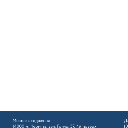
Місцезнаходження:
Д
14000 м. Чернігів, вул. Гонча, 37, 4й поверх
(0