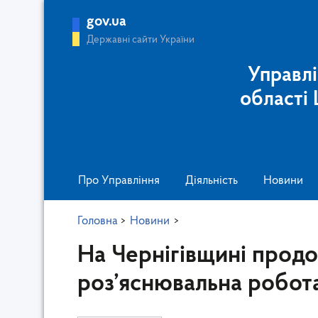
gov.ua
Державні сайти України
Управлі
області
Про Управління
Діяльність
Новини
Головна
>
Новини
>
На Чернігівщині прод
роз’яснювальна робота