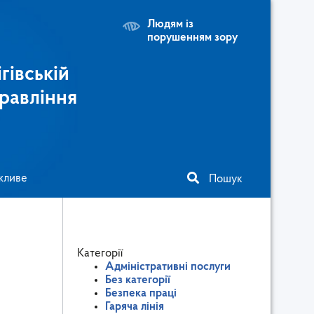
Людям із
порушенням зору
гівській
равління
жливе
Пошук
Категорії
Адміністративні послуги
Без категорії
Безпека праці
Гаряча лінія