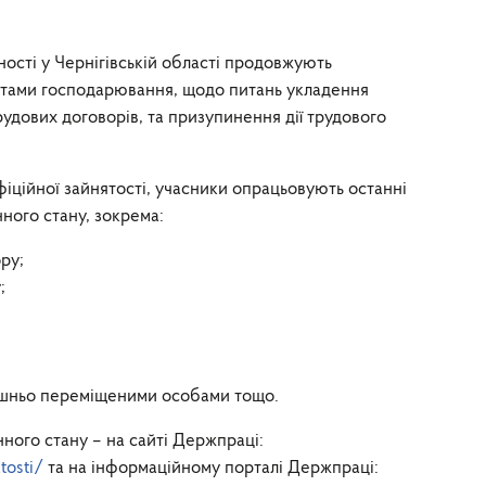
ності у Чернігівській області продовжують
ктами господарювання, щодо питань укладення
рудових договорів, та призупинення дії трудового
фіційної зайнятості, учасники опрацьовують останні
нного стану, зокрема:
ру;
;
ішньо переміщеними особами тощо.
нного стану – на сайті Держпраці:
tosti/
та на інформаційному порталі Держпраці: