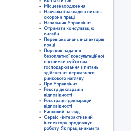
Контакти full
Місцезнаходження
Навчальні заклади з питань
охорони праці
Начальник Управління
Отримати консультацію
онлайн
Перевірка знань інспекторів
праці
Порядок надання
безоплатної консультаційної
підтримки суб’єктам
господарювання з питань
здійснення державного
ринкового нагляду
Про Управління
Реєстр декларацій
відповідності
Реєстрація декларацій
відповідності
Ринковий нагляд
Сервіс «інтерактивний
інспектор» продовжує
роботу. Як працівникам та