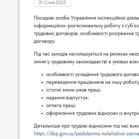
21 Січня 2023
Посадові особи Управління інспекційної діяль
інформаційно–роз’яснювальну роботу з суб’є
трудових договорів, особливості розірвання т
договору.
Під час заходів наголошується на ризиках нео
зміни у трудовому законодавстві в умовах воє
особливості укладення трудового догово
переведення працівників на іншу роботу
істотні зміни умов праці;
надання відпусток;
оплата праці;
оформлення трудових відносин із внутр
Детальніше про трудові відносини під час воє
https://dsp.gov.ua/podolannia-nelehalnoi-zainia