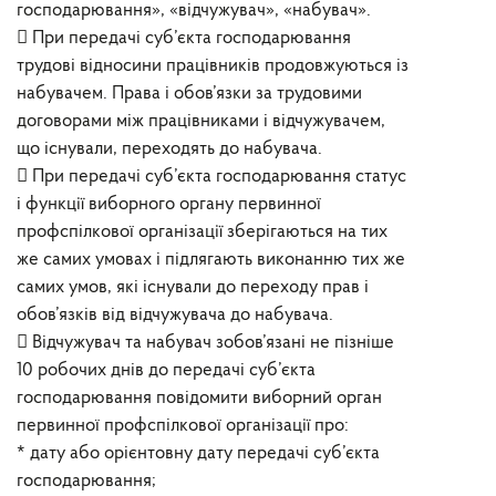
господарювання», «відчужувач», «набувач».
 При передачі суб’єкта господарювання
трудові відносини працівників продовжуються із
набувачем. Права і обов’язки за трудовими
договорами між працівниками і відчужувачем,
що існували, переходять до набувача.
 При передачі суб’єкта господарювання статус
і функції виборного органу первинної
профспілкової організації зберігаються на тих
же самих умовах і підлягають виконанню тих же
самих умов, які існували до переходу прав і
обов’язків від відчужувача до набувача.
 Відчужувач та набувач зобов’язані не пізніше
10 робочих днів до передачі суб’єкта
господарювання повідомити виборний орган
первинної профспілкової організації про:
* дату або орієнтовну дату передачі суб’єкта
господарювання;