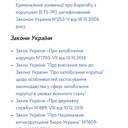
Кримінальної конвенції про боротьбу з
корупцією (ETS-191). ратифікований
Законом України №253-V від 18.10.2006
року
.
Закони України
Закон України
«Про запобігання
корупції»
№1700-VII
від 14.10.2014
Закон України “
Про внесення змін до
Закону України “Про запобігання корупції”
щодо особливостей застосування
законодавства у сфері запобігання
корупції в умовах воєнного стану”
Закон України
«Про державну
службу»
№889-VIII
від 10.12.2015
Закон України “Про Національне
антикорупційне бюро України”
№1609-