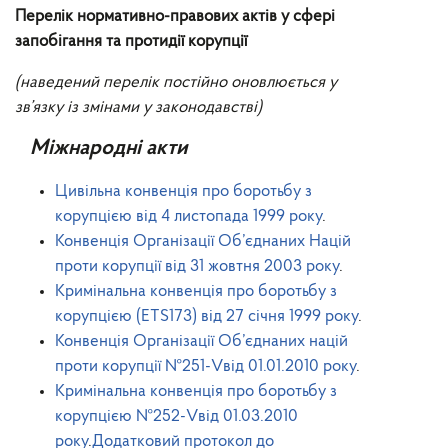
Перелік нормативно-правових актів у сфері
запобігання та протидії корупції
(наведений перелік постійно оновлюється у
зв’язку із змінами у законодавстві)
Міжнародні акти
Цивільна конвенція про боротьбу з
корупцією від 4 листопада 1999 року
.
Конвенція Організації Об’єднаних Націй
проти корупції від 31 жовтня 2003 року
.
Кримінальна конвенція про боротьбу з
корупцією (ETS173) від 27 січня 1999 року
.
Конвенція Організації Об’єднаних націй
проти корупції
№251-V
від 01.01.2010 року
.
Кримінальна конвенція про боротьбу з
корупцією
№252-V
від 01.03.2010
року
.
Додатковий протокол до