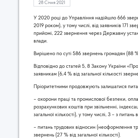
28 Січня 2021
У 2020 році до Управління надійшло 666 звер
2019 роком), у тому числі, від заявників 171 
прийомі, 222 звернення через Державну устан
влади.
Вирішено по суті 586 звернень громадян (88 % 
Відповідно до статей 5, 8 Закону України «Пр
заявникам (6,4 % від загальної кількості звер
Пріоритетними продовжують залишатися пита
– охорони праці та промислової безпеки, опла
розрахункових коштів при звільненні, індексаці
загальної кількості), у тому числі, 3 – з питань
– питань трудових відносин (неоформлення тру
звернень (27 % від загальної кількості).