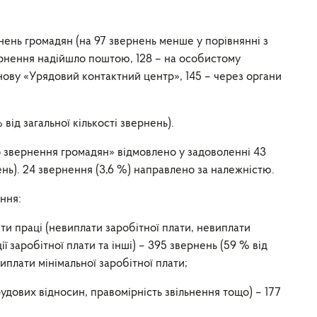
нень громадян (на 97 звернень менше у порівнянні з
звернення надійшло поштою, 128 – на особистому
ову «Урядовий контактний центр», 145 – через органи
від загальної кількості звернень).
о звернення громадян» відмовлено у задоволенні 43
нень). 24 звернення (3,6 %) направлено за належністю.
ння:
ти праці (невиплати заробітної плати, невиплати
ї заробітної плати та інші) – 395 звернень (59 % від
 виплати мінімальної заробітної плати;
дових відносин, правомірність звільнення тощо) – 177