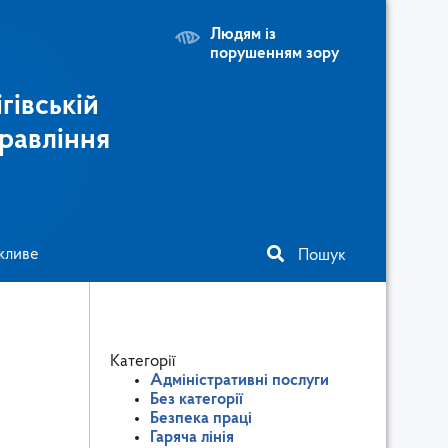
Людям із
порушенням зору
гівській
равління
жливе
Пошук
Категорії
Адміністративні послуги
Без категорії
Безпека праці
Гаряча лінія