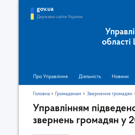
gov.ua
Державні сайти України
Управлі
області
Про Управління
Діяльність
Новини
Головна
>
Громадянам
>
Звернення громадян
Управлінням підведено
звернень громадян у 2