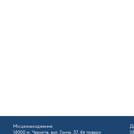
Місцезнаходження:
Д
14000 м. Чернігів, вул. Гонча, 37, 4й поверх
(0