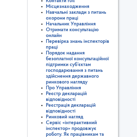
Контакти full
Місцезнаходження
Навчальні заклади з питань
охорони праці
Начальник Управління
Отримати консультацію
онлайн
Перевірка знань інспекторів
праці
Порядок надання
безоплатної консультаційної
підтримки суб’єктам
господарювання з питань
здійснення державного
ринкового нагляду
Про Управління
Реєстр декларацій
відповідності
Реєстрація декларацій
відповідності
Ринковий нагляд
Сервіс «інтерактивний
інспектор» продовжує
роботу. Як працівникам та