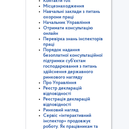
Контакти full
Місцезнаходження
Навчальні заклади з питань
охорони праці
Начальник Управління
Отримати консультацію
онлайн
Перевірка знань інспекторів
праці
Порядок надання
безоплатної консультаційної
підтримки суб’єктам
господарювання з питань
здійснення державного
ринкового нагляду
Про Управління
Реєстр декларацій
відповідності
Реєстрація декларацій
відповідності
Ринковий нагляд
Сервіс «інтерактивний
інспектор» продовжує
роботу. Як працівникам та