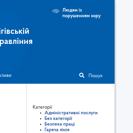
Людям із
порушенням зору
гівській
равління
жливе
Пошук
Категорії
Адміністративні послуги
Без категорії
Безпека праці
Гаряча лінія