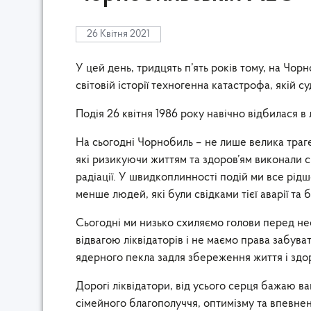
26 Квітня 2021
У цей день, тридцять п’ять років тому, на Чор
світовій історії техногенна катастрофа, якій 
Подія 26 квітня 1986 року навічно відбилася в
На сьогодні Чорнобиль – не лише велика траге
які ризикуючи життям та здоров’ям виконали с
радіації. У швидкоплинності подій ми все рідше
менше людей, які були свідками тієї аварії та бр
Сьогодні ми низько схиляємо голови перед н
відвагою ліквідаторів і не маємо права забува
ядерного пекла задля збереження життя і здо
Дорогі ліквідатори, від усього серця бажаю ва
сімейного благополуччя, оптимізму та впевнен