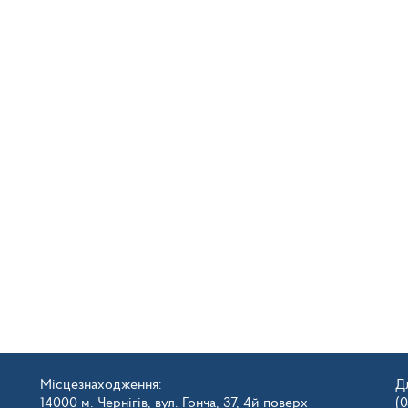
Місцезнаходження:
Д
14000 м. Чернігів, вул. Гонча, 37, 4й поверх
(0