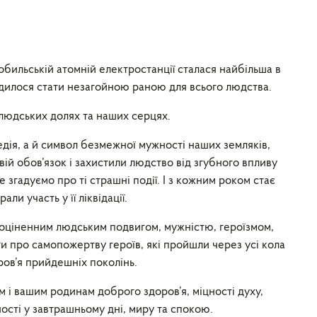
нобильській атомній електростанції сталася найбільша в
судилося стати незагойною раною для всього людства.
 людських долях та наших серцях.
дія, а й символ безмежної мужності наших земляків,
вій обов’язок і захистили людство від згубного впливу
 згадуємо про ті страшні події. І з кожним роком стає
али участь у її ліквідації.
еоціненним людським подвигом, мужністю, героїзмом,
ти про самопожертву героїв, які пройшли через усі кола
ров’я прийдешніх поколінь.
м і вашим родинам доброго здоров’я, міцності духу,
ості у завтрашньому дні, миру та спокою.