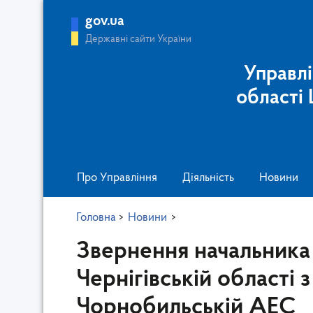
gov.ua
Державні сайти України
Управлі
області
Про Управління
Діяльність
Новини
Головна
>
Новини
>
Звернення начальника
Чернігівській області з
Чорнобильській АЕС